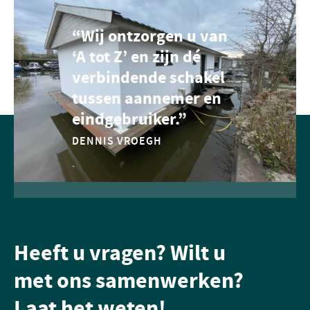
“Wij ontzorgen u van
‘A tot Z’ en zijn dé
verbindende schakel
tussen aannemer en
eindgebruiker.”
DENNIS VROEGH
Heeft u vragen? Wilt u
met ons samenwerken?
Laat het weten!