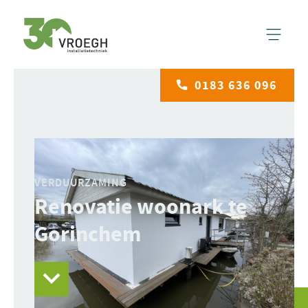
0183 636 096
VERDUURZAMING
Renovatie woonark te
Gorinchem