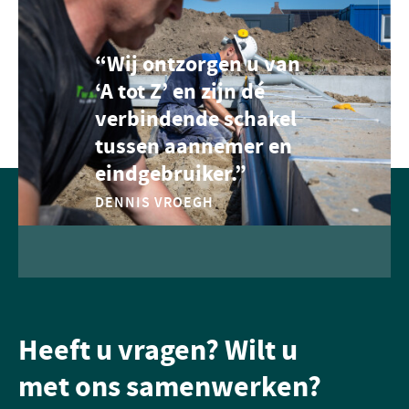
“Wij ontzorgen u van
‘A tot Z’ en zijn dé
verbindende schakel
tussen aannemer en
eindgebruiker.”
DENNIS VROEGH
Heeft u vragen? Wilt u
met ons samenwerken?