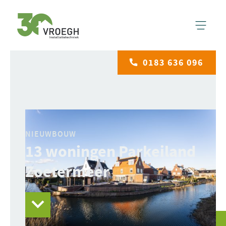
0183 636 096
NIEUWBOUW
13 woningen Parkeiland
Zoetermeer