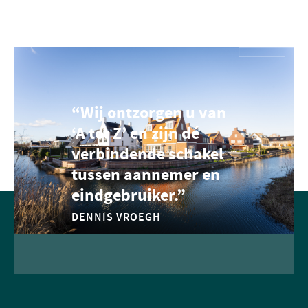
“Wij ontzorgen u van
‘A tot Z’ en zijn dé
verbindende schakel
tussen aannemer en
eindgebruiker.”
DENNIS VROEGH