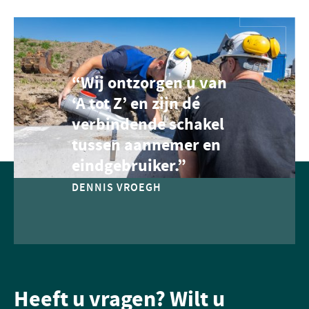
“Wij ontzorgen u van
‘A tot Z’ en zijn dé
verbindende schakel
tussen aannemer en
eindgebruiker.”
DENNIS VROEGH
Heeft u vragen? Wilt u