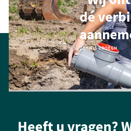
dé verb
aanneme
DENNIS VROEGH
Heeft u vragen? W