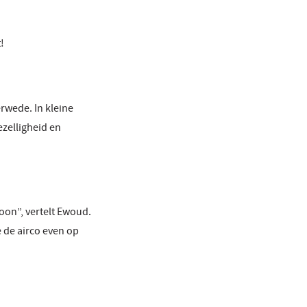
!
rwede. In kleine
ezelligheid en
oon”, vertelt Ewoud.
e de airco even op