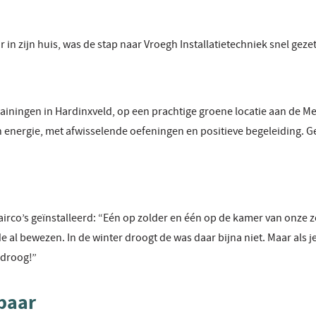
in zijn huis, was de stap naar Vroegh Installatietechniek snel gezet
iningen in Hardinxveld, op een prachtige groene locatie aan de Me
n energie, met afwisselende oefeningen en positieve begeleiding. G
airco’s geïnstalleerd: “Eén op zolder en één op de kamer van onze z
e al bewezen. In de winter droogt de was daar bijna niet. Maar als j
 droog!”
baar