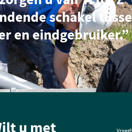
indende schakel tuss
r en eindgebruiker.”
ilt u met
Vroegh