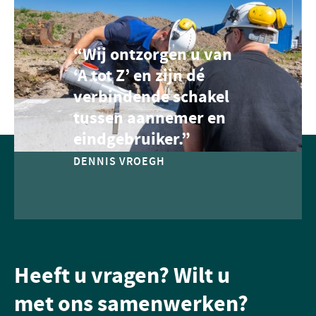
“Wij ontzorgen u van
‘A tot Z’ en zijn dé
verbindende schakel
tussen aannemer en
eindgebruiker.”
DENNIS VROEGH
Heeft u vragen? Wilt u
met ons samenwerken?