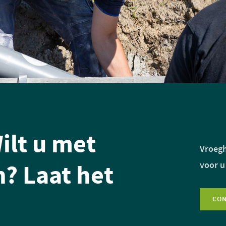
ilt u met
Vroegh
? Laat het
voor u
CO