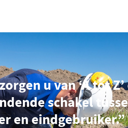
zorgen u van ‘A tot Z’ 
indende schakel tuss
r en eindgebruiker.”