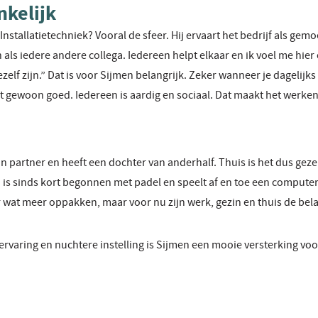
nkelijk
stallatietechniek? Vooral de sfeer. Hij ervaart het bedrijf als gemo
 als iedere andere collega. Iedereen helpt elkaar en ik voel me hier
zelf zijn.” Dat is voor Sijmen belangrijk. Zeker wanneer je dagelij
lt gewoon goed. Iedereen is aardig en sociaal. Dat maakt het werken 
jn partner en heeft een dochter van anderhalf. Thuis is het dus gezell
j is sinds kort begonnen met padel en speelt af en toe een computer
r wat meer oppakken, maar voor nu zijn werk, gezin en thuis de bel
ervaring en nuchtere instelling is Sijmen een mooie versterking vo