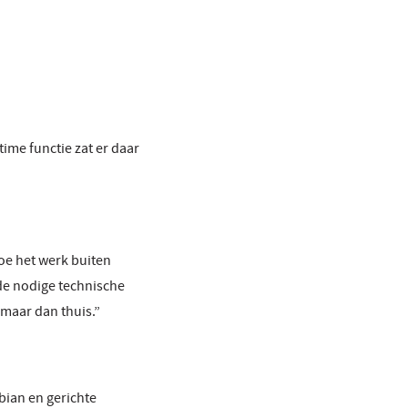
ime functie zat er daar
hoe het werk buiten
 de nodige technische
 maar dan thuis.”
abian en gerichte