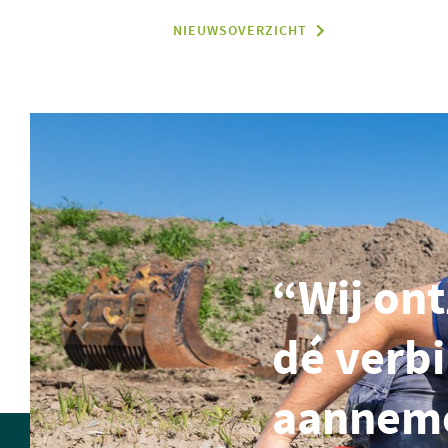
NIEUWSOVERZICHT
“Wij ont
dé verb
aanneme