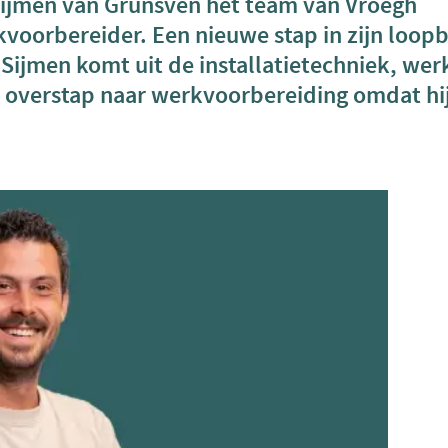
 Sijmen van Grunsven het team van Vroegh
rkvoorbereider. Een nieuwe stap in zijn loop
Sijmen komt uit de installatietechniek, wer
overstap naar werkvoorbereiding omdat hij