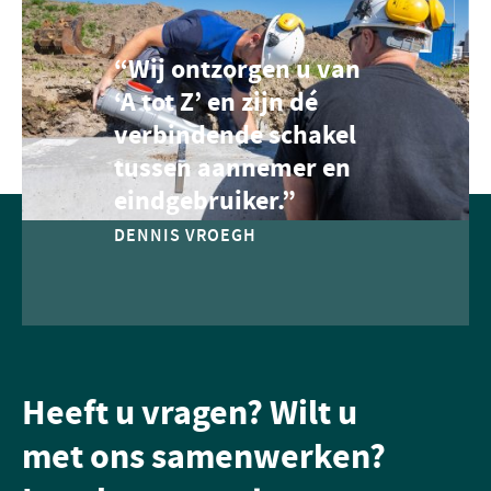
“Wij ontzorgen u van
‘A tot Z’ en zijn dé
verbindende schakel
tussen aannemer en
eindgebruiker.”
DENNIS VROEGH
Heeft u vragen? Wilt u
met ons samenwerken?