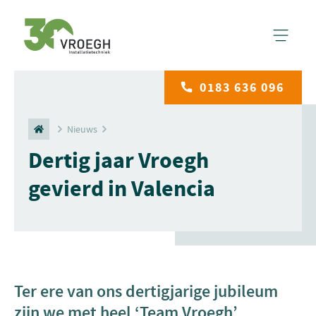
0183 636 096
Nieuws
Dertig jaar Vroegh
gevierd in Valencia
Ter ere van ons dertigjarige jubileum
zijn we met heel ‘Team Vroegh’