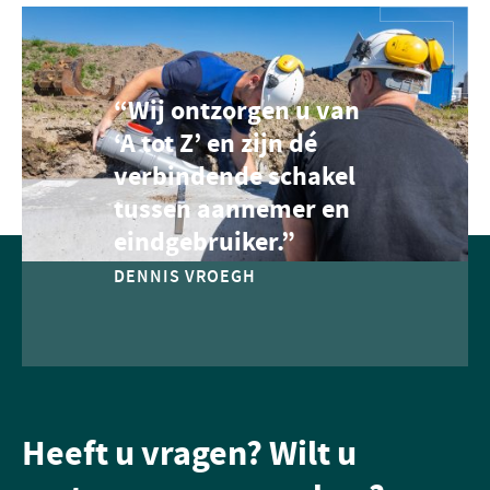
“Wij ontzorgen u van
‘A tot Z’ en zijn dé
verbindende schakel
tussen aannemer en
eindgebruiker.”
DENNIS VROEGH
Heeft u vragen? Wilt u