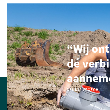
“Wij ont
dé verb
aanneme
DENNIS VROEGH