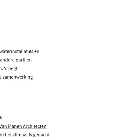
waterinstallaties en
 andere partijen
n. Vroegh
 de samenwerking
le
Van Manen Architecten
n het klimaat is gedacht