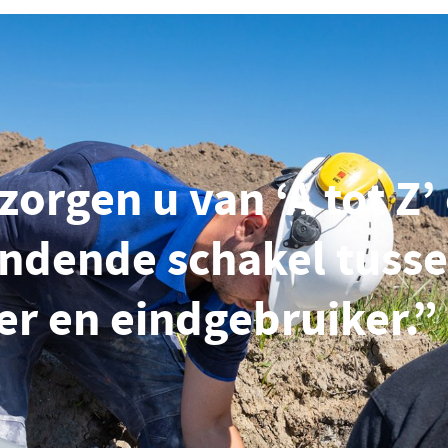
zorgen u van ‘A tot Z’ 
indende schakel tuss
r en eindgebruiker.”