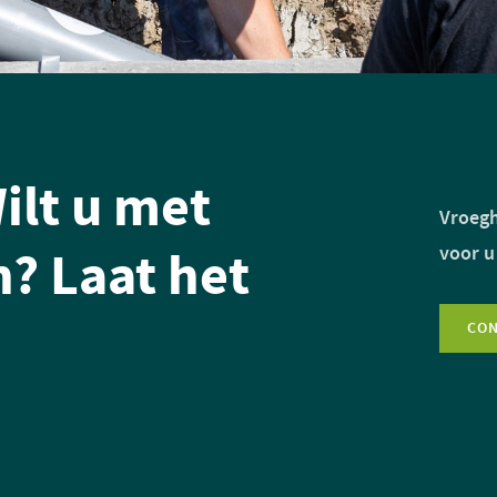
ilt u met
Vroegh
? Laat het
voor u
CO